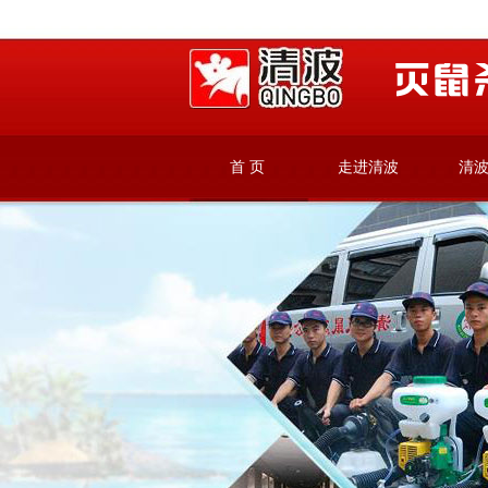
首 页
走进清波
清