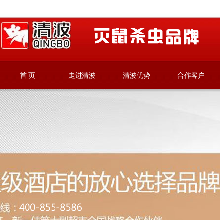
首 页
走进清波
清波优势
合作客户