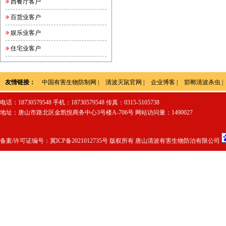
西餐厅客户
百货业客户
娱乐业客户
住宅业客户
友情链接：
中国有害生物防制网
|
清波灭鼠官网
|
企业博客
|
邯郸清波杀虫
|
电话：18730579548 手机：18730579548 传真：0315-5105738
地址：唐山市路北区金凯悦商务中心3号楼A-706号 网站访问量：1490027
备案/许可证编号：
冀ICP备2021012735号
版权所有 唐山清波有害生物防治有限公司