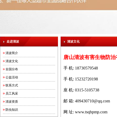
走进清波
清波文化
清波简介
唐山清波有害生物防治
清波文化
手 机: 18730579548
全国分布
公益活动
手 机: 15232720198
联系方式
座 机: 0315-5105738
员工风采
邮 箱:
409430710@qq.com
清波资质
防虫知识
网 址:
www.tsqbpmp.com