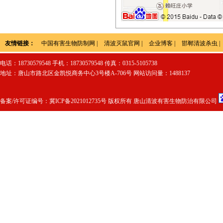
友情链接：
中国有害生物防制网
|
清波灭鼠官网
|
企业博客
|
邯郸清波杀虫
|
电话：18730579548 手机：18730579548 传真：0315-5105738
地址：唐山市路北区金凯悦商务中心3号楼A-706号 网站访问量：1488137
备案/许可证编号：
冀ICP备2021012735号
版权所有 唐山清波有害生物防治有限公司