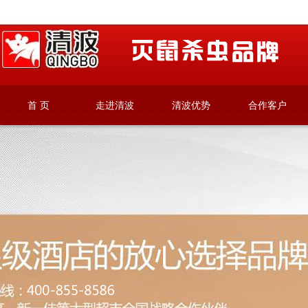
首 页
走进清波
清波优势
合作客户