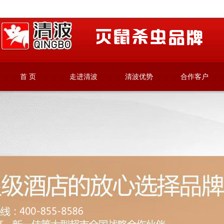
首 页
走进清波
清波优势
合作客户