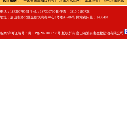
友情链接：
中国有害生物防制网
|
清波灭鼠官网
|
企业博客
|
邯郸清波杀虫
|
电话：18730579548 手机：18730579548 传真：0315-5105738
地址：唐山市路北区金凯悦商务中心3号楼A-706号 网站访问量：1488484
备案/许可证编号：
冀ICP备2021012735号
版权所有 唐山清波有害生物防治有限公司