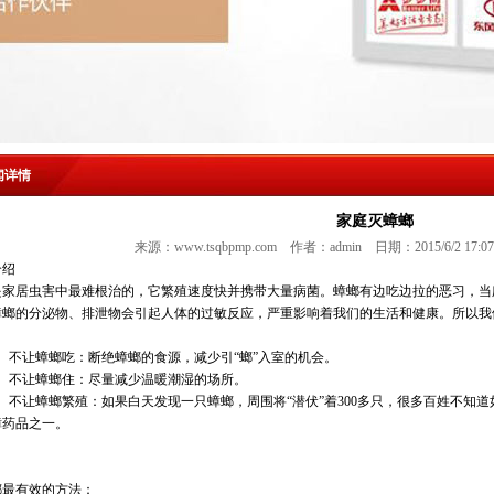
闻详情
家庭灭蟑螂
来源：www.tsqbpmp.com 作者：admin 日期：2015/6/2 17:
介绍
是家居虫害中最难根治的，它繁殖速度快并携带大量病菌。蟑螂有边吃边拉的恶习，当
蟑螂的分泌物、排泄物会引起人体的过敏反应，严重影响着我们的生活和健康。所以我
不让蟑螂吃：断绝蟑螂的食源，减少引“螂”入室的机会。
不让蟑螂住：尽量减少温暖潮湿的场所。
不让蟑螂繁殖：如果白天发现一只蟑螂，周围将“潜伏”着300多只，很多百姓不知道
蟑药品之一。
螂最有效的方法：