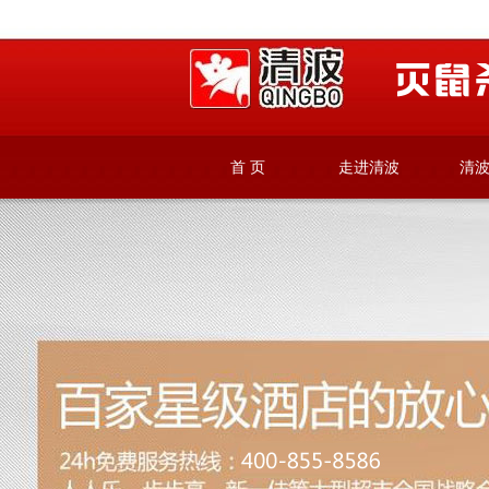
首 页
走进清波
清