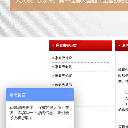
家庭虫害分类
新
家庭灭蟑螂
家庭灭老鼠
蟑螂
蟑螂
家庭灭蚂蚁
类。
家庭灭臭虫
1、
家庭灭跳蚤
请您留言
2、
家庭灭蚊蝇
3、
感谢您的关注，当前客服人员不在
的杀
线，请填写一下您的信息，我们会
尽快和您联系。
灭蟑